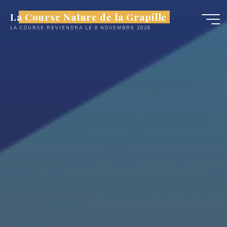
Aller
La Course Nature de la Grapille
au
LA COURSE REVIENDRA LE 8 NOVEMBRE 2026
contenu